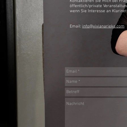
Kontaktieren Sie mich bei Fra
öffentlich/private Veranstaltu
wenn Sie Interesse an Klarine
Email:
info@vivianarieke.com